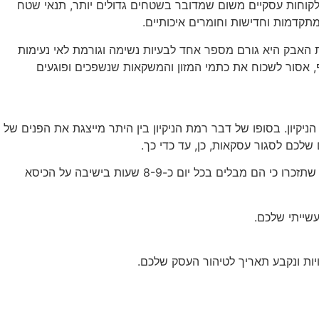
 ללקוחות עסקיים משום שמדובר בשטחים גדולים יותר, תנאי שטח
תקדמות וחדישות וחומרים איכותיים.
האבק היא גורם מספר אחד לבעיות נשימה וגורמת לאי נעימות
 אסור לשכוח את כתמי המזון והמשקאות שנשפכים ופוגעים
הניקיון. בסופו של דבר רמת הניקיון בין היתר מייצגת את הפנים של
שלכם לסגור עסקאות, כן, עד כדי כך.
לכלוך, כתמים וחוסר ניקיון כללי היא גורם מזיק בחיי העסק, שמוריד תקופה ופוגע בתדמית העסק. אם אכפת לכם מהעובדים שלכם, כדאי שתזכרו כי הם מבלים בכל יום כ-8-9 שעות בישיבה על הכיסא
שייתי שלכם.
ות ונקבע תאריך לטיהור העסק שלכם.